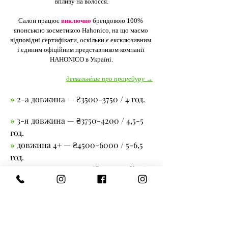
впливу на волосся.
Салон працює
виключно
брендовою 100% 
японською косметикою Hahonico
, 
на що маємо 
відповідні сертифікати, оскільки є ексклюзивним 
і єдиним офіційним представником компанії 
HAHONICO в Україні.
детальніше про процедуру →
»
 2-а довжина — ₴3500-3750 / 4 год.
»
 3-я довжина — ₴3750-4200 / 4,5-5 
год.
»
 довжина 4+ — ₴4500-6000 / 5-6,5 
год.
*₴ — гривня України
Previous
Next