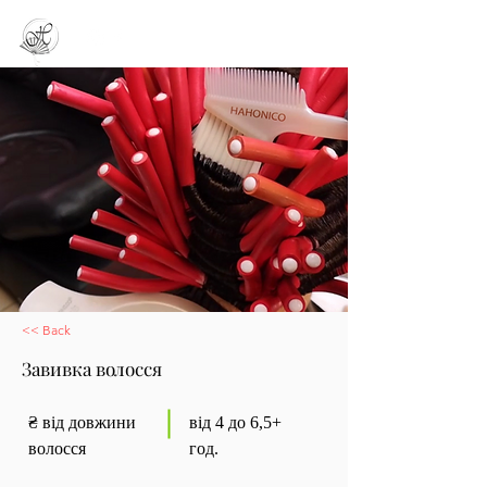
<< Back
Завивка волосся
₴ від довжини
від 4 до 6,5+
волосся
год.