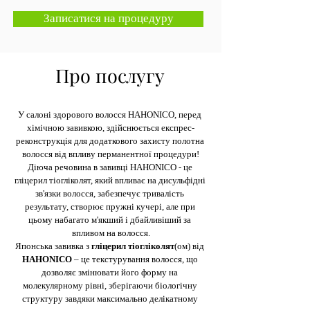
Записатися на процедуру
Про послугу
У салоні здорового волосся HAHONICO, перед 
хімічною завивкою, здійснюється експрес-
реконструкція для додаткового захисту полотна 
волосся від впливу перманентної процедури!
Діюча речовина в завивці HAHONICO - це 
гліцерил тіогліколят, який впливає на дисульфідні 
зв'язки волосся, забезпечує тривалість 
результату, створює пружні кучері, але при 
цьому набагато м'якший і дбайливіший за 
впливом на волосся.
Японська завивка з 
гліцерил тіогліколят
(ом) від
HAHONICO 
– це текстурування волосся, що 
дозволяє змінювати його форму на 
молекулярному рівні, зберігаючи біологічну 
структуру завдяки максимально делікатному 